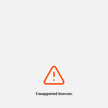
典市集）
火祭）
會場：若櫻車站前廣場
日本海上施放的煙火營造出夢
舉辦日期：每年7月
幻氣氛，岩美町規模最大的夏
detail_2100.html
日活動
舉辦日期：每年7月下旬
detail_1454.html