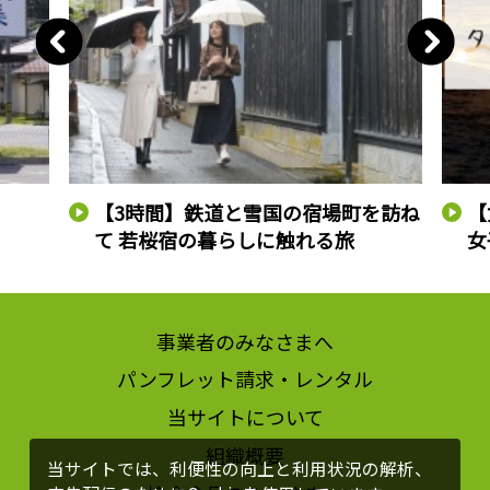
【3時間】鉄道と雪国の宿場町を訪ね
【
て 若桜宿の暮らしに触れる旅
女
事業者のみなさまへ
パンフレット請求・レンタル
当サイトについて
組織概要
当サイトでは、利便性の向上と利用状況の解析、