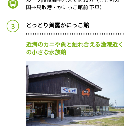
国→鳥取港・かにっこ館前 下車）
とっとり賀露かにっこ館
近海のカニや魚と触れ合える漁港近く
の小さな水族館