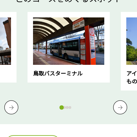
鳥取バスターミナル
ア
も
Previous